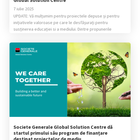
7 iulie 2025
UPDATE: Vă mulțumim pentru proiectele depuse și pentru
inițiativele valoroase pe care le desfășurați pentru
susținerea educației si a mediului. Dintre propunerile
valoroase primite, în urma jurizării interne, a fost desemnați
următorii câștigători: Pentru educație: proiectul câștigător
este „Centrul de accesibilizare a manualelor STEM pentru
nevăzători” al Fundației „Cartea Călătoare” Pentru mediu:
proiectul câștigător este […]
Societe Generale Global Solution Centre dă
startul primului său program de finanțare
destinat proiectelor de mediu