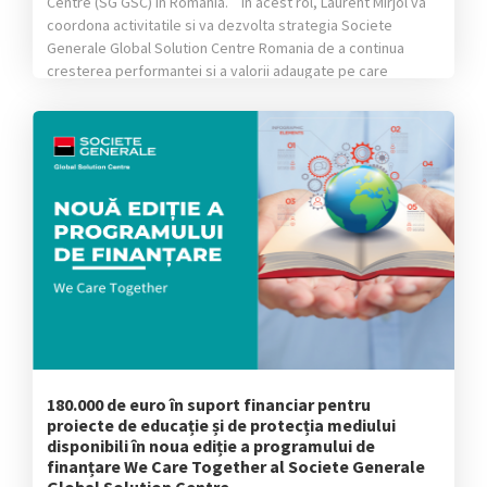
Centre (SG GSC) in Romania. In acest rol, Laurent Mirjol va
coordona activitatile si va dezvolta strategia Societe
Generale Global Solution Centre Romania de a continua
cresterea performantei si a valorii adaugate pe care
compania o aduce […]
180.000 de euro în suport financiar pentru
proiecte de educație și de protecția mediului
disponibili în noua ediție a programului de
finanțare We Care Together al Societe Generale
Global Solution Centre