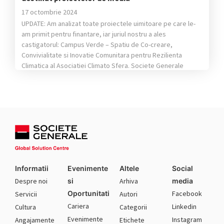
17 octombrie 2024
UPDATE: Am analizat toate proiectele uimitoare pe care le-
am primit pentru finantare, iar juriul nostru a ales
castigatorul: Campus Verde – Spatiu de Co-creare,
Convivialitate si Inovatie Comunitara pentru Rezilienta
Climatica al Asociatiei Climato Sfera. Societe Generale
Global Solution Centre lansează o nouă ediție a programului
de finanțare‚ „We Care Together” care vizează susținerea
proiectelor […]
Informatii
Evenimente
Altele
Social
Despre noi
si
Arhiva
media
Oportunitati
Facebook
Servicii
Autori
Cariera
Linkedin
Cultura
Categorii
Evenimente
Instagram
Angajamente
Etichete