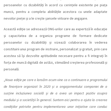
persoanelor cu dizabilități în acord cu cerințele existente pe piața
muncii, pentru a completa abilitățile acestora cu unele adaptate
nevoilor pieței și a le crește șansele viitoare de angajare.
Această ediție se adresează ONG-urilor care au expertiză în educație
și capacitatea de a organiza programe de formare dedicate
persoanelor cu dizabilități și vizează colaborarea în vederea
constituirii unui program de instruire, personalizat și gratuit, prin care
acestea să își dezvolte aptitudinile necesare pentru a fi integrați în
forța de muncă digitală de astăzi, stimulând creșterea profesională și
personală.
„
Noua ediție pe care o lansăm acum vine ca o continuare a programului
de finanțare organizat în 2020 și a angajamentului companiei de a
susține incluziunea socială și de a avea un impact pozitiv asupra
mediului și a societății în general. Suntem aici pentru a ajuta la crearea
condițiilor potrivite pentru implementarea unor inițiative care conduc