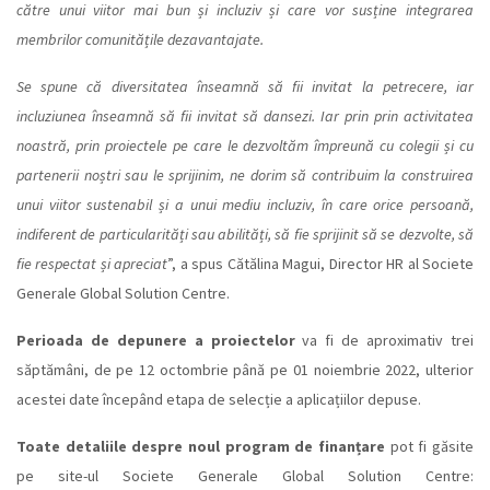
către unui viitor mai bun și incluziv și care vor susține integrarea
membrilor comunitățile dezavantajate.
Se spune că diversitatea înseamnă să fii invitat la petrecere, iar
incluziunea înseamnă să fii invitat să dansezi. Iar prin prin activitatea
noastră, prin proiectele pe care le dezvoltăm împreună cu colegii și cu
partenerii noștri sau le sprijinim, ne dorim să contribuim la construirea
unui viitor sustenabil și a unui mediu incluziv, în care orice persoană,
indiferent de particularități sau abilități, să fie sprijinit să se dezvolte, să
fie respectat și apreciat
”, a spus Cătălina Magui, Director HR al Societe
Generale Global Solution Centre.
Perioada de depunere a proiectelor
va fi de aproximativ trei
săptămâni, de pe 12 octombrie până pe 01 noiembrie 2022, ulterior
acestei date începând etapa de selecție a aplicațiilor depuse.
Toate detaliile despre noul program de finanțare
pot fi găsite
pe site-ul Societe Generale Global Solution Centre: