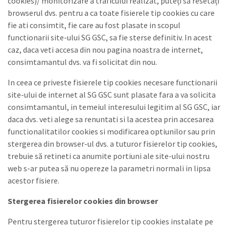
cookies)/ monitorizare a traficului realizat, puteți să resetați
browserul dvs. pentru a ca toate fisierele tip cookies cu care
fie ati consimtit, fie care au fost plasate in scopul
functionarii site-ului SG GSC, sa fie sterse definitiv. In acest
caz, daca veti accesa din nou pagina noastra de internet,
consimtamantul dvs. va fi solicitat din nou.
In ceea ce priveste fisierele tip cookies necesare functionarii
site-ului de internet al SG GSC sunt plasate fara a va solicita
consimtamantul, in temeiul interesului legitim al SG GSC, iar
daca dvs. veti alege sa renuntati si la acestea prin accesarea
functionalitatilor cookies si modificarea optiunilor sau prin
stergerea din browser-ul dvs. a tuturor fisierelor tip cookies,
trebuie să retineti ca anumite portiuni ale site-ului nostru
web s-ar putea să nu opereze la parametri normali in lipsa
acestor fisiere.
Stergerea fisierelor cookies din browser
Pentru stergerea tuturor fisierelor tip cookies instalate pe