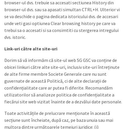
browser-ul dvs. trebuie sa accesati sectiunea History din
browser-ul dvs. sau sa apasati simultan CTRL+H. Ulterior vi
se va deschide o pagina dedicata istoricului dvs. de accesari
unde veti gasi optiunea Clear browsing history pe care va
trebui sa o accesati si sa consimtiti cu stergerea intregului
dvs. istoric.
Link-uri către alte site-uri
Dorim să vă informăm că site-ul web SG GSC va conține de
obicei linkuri către alte site-uri, inclusiv site-uri întreținute
de alte firme membre Societe Generale care nu sunt
guvernate de această Politică, ci de alte declarații de
confidențialitate care ar putea fi diferite. Recomandăm
utilizatorilor să analizeze politica de confidențialitate a
fiecărui site web vizitat înainte de a dezvălui date personale.
Toate activitățile de prelucrare menționate în această
secțiune sunt încheiate, după caz, pe baza unuia sau mai
multora dintre următoarele temeiuri juridice: (i)