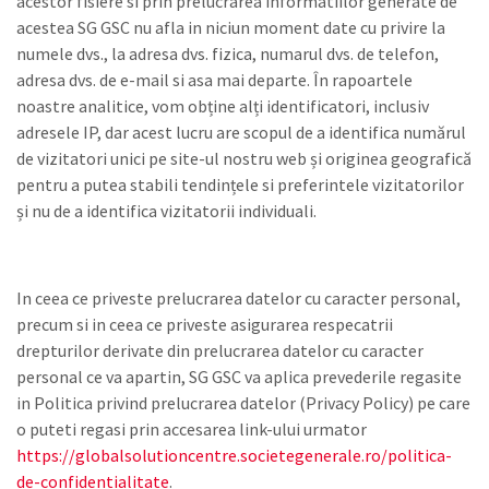
acestor fisiere si prin prelucrarea informatiilor generate de
acestea SG GSC nu afla in niciun moment date cu privire la
numele dvs., la adresa dvs. fizica, numarul dvs. de telefon,
adresa dvs. de e-mail si asa mai departe. În rapoartele
noastre analitice, vom obține alți identificatori, inclusiv
adresele IP, dar acest lucru are scopul de a identifica numărul
de vizitatori unici pe site-ul nostru web și originea geografică
pentru a putea stabili tendințele si preferintele vizitatorilor
și nu de a identifica vizitatorii individuali.
In ceea ce priveste prelucrarea datelor cu caracter personal,
precum si in ceea ce priveste asigurarea respecatrii
drepturilor derivate din prelucrarea datelor cu caracter
personal ce va apartin, SG GSC va aplica prevederile regasite
in Politica privind prelucrarea datelor (Privacy Policy) pe care
o puteti regasi prin accesarea link-ului urmator
https://globalsolutioncentre.societegenerale.ro/politica-
de-confidentialitate
.