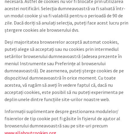
necesară. Astfel de cookies nu vor fi blocate prin utilizarea
acestei notificări. Selecția dumneavoastră va fi salvată într-
un modul cookie și va fi valabilă pentru o perioadă de 90 de
zile. Dacă doriți să anulați selecția, puteți face acest lucru prin
ștergere cookies ale browserului dvs.
Deși majoritatea browserelor acceptă automat cookies,
puteți alege să acceptați sau nu cookies prin intermediul
setărilor browserului dumneavoastră (adesea prezente în
meniul Instrumente sau Preferințe al browserului
dumneavoastră). De asemenea, puteți șterge cookies de pe
dispozitivul dumneavoastră în orice moment. Cu toate
acestea, vă rugăm să aveți în vedere faptul că, dacă nu
acceptați cookies, este posibil să nu puteți experimenta pe
deplin unele dintre funcțiile site-urilor noastre web.
Informații suplimentare despre gestionarea modulelor/
fisierelor de tip cookie pot fi găsite în fișierul de ajutor al
browserului dumneavoastră sau pe site-uri precum
www.allaboutcookies.org
.