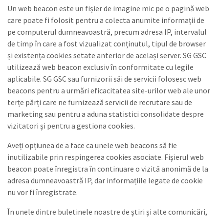
Un web beacon este un fișier de imagine mic pe o pagină web
care poate fi folosit pentru a colecta anumite informații de
pe computerul dumneavoastră, precum adresa IP, intervalul
de timp în care a fost vizualizat conținutul, tipul de browser
și existența cookies setate anterior de același server. SG GSC
utilizează web beacon exclusiv în conformitate cu legile
aplicabile. SG GSC sau furnizorii săi de servicii folosesc web
beacons pentru a urmări eficacitatea site-urilor web ale unor
terțe părți care ne furnizează servicii de recrutare sau de
marketing sau pentru a aduna statistici consolidate despre
vizitatori și pentru a gestiona cookies.
Aveți opțiunea de a face ca unele web beacons să fie
inutilizabile prin respingerea cookies asociate. Fișierul web
beacon poate înregistra în continuare o vizită anonimă de la
adresa dumneavoastră IP, dar informațiile legate de cookie
nu vor fi înregistrate.
În unele dintre buletinele noastre de știri și alte comunicări,