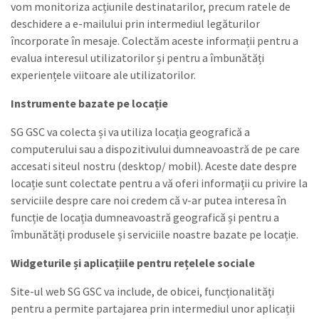
vom monitoriza acțiunile destinatarilor, precum ratele de
deschidere a e-mailului prin intermediul legăturilor
încorporate în mesaje. Colectăm aceste informații pentru a
evalua interesul utilizatorilor și pentru a îmbunătăți
experiențele viitoare ale utilizatorilor.
Instrumente bazate pe locație
SG GSC va colecta și va utiliza locația geografică a
computerului sau a dispozitivului dumneavoastră de pe care
accesati siteul nostru (desktop/ mobil). Aceste date despre
locație sunt colectate pentru a vă oferi informații cu privire la
serviciile despre care noi credem că v-ar putea interesa în
funcție de locația dumneavoastră geografică și pentru a
îmbunătăți produsele și serviciile noastre bazate pe locație.
Widgeturile și aplicațiile pentru rețelele sociale
Site-ul web SG GSC va include, de obicei, funcționalități
pentru a permite partajarea prin intermediul unor aplicații