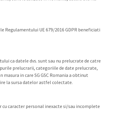
erile Regulamentului UE 679/2016 GDPR beneficiati
ului ca datele dvs. sunt sau nu prelucrate de catre
purile prelucrarii, categoriile de date prelucrate,
, in masura in care SG GSC Romania a obtinut
vire la sursa datelor astfel colectate.
or cu caracter personal inexacte si/sau incomplete