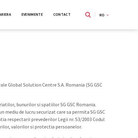
ARIERA
EVENIMENTE
CONTACT
RO
EN
erale Global Solution Centre S.A. Romania (SG GSC
iatilor, bunurilor si spatiilor SG GSC Romania.
 un mediu de lucru securizat care sa permita SG GSC
ia respectarii prevederilor Legii nr. 53/2003 Codul
ilor, valorilor si protectia persoanelor.