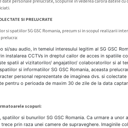
e date personale prelucrate, scopurile in vederea carora datele cu 
ciati.
OLECTATE SI PRELUCRATE
lor si spatiilor SG GSC Romania, precum si in scopul realizarii int
 prelucra:
deo si/sau audio, in temeiul interesului legitim al SG GSC 
n instalarea CCTVs in dreptul cailor de acces in spatiile co
e spatii al vizitatorilor/ angajatilor/ colaboratorilor si al te
 spatiilor si informatiilor SG GSC Romania, aceasta prelucrare
cter personal reprezentate de imaginea dvs. si colectate s
e pentru o perioada de maxim 30 de zile de la data captarii
urmatoarele scopuri:
r, spatiilor si bunurilor SG GSC Romania. Ca urmare a unor as
 trece prin raza unei camere de supraveghere. Imaginile co