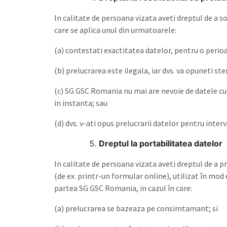
In calitate de persoana vizata aveti dreptul de a s
care se aplica unul din urmatoarele:
(a) contestati exactitatea datelor, pentru o perio
(b) prelucrarea este ilegala, iar dvs. va opuneti ste
(c) SG GSC Romania nu mai are nevoie de datele cu c
in instanta; sau
(d) dvs. v-ati opus prelucrarii datelor pentru inte
Dreptul la portabilitatea datelor
In calitate de persoana vizata aveti dreptul de a p
(de ex. printr-un formular online), utilizat în mod
partea SG GSC Romania, in cazul în care:
(a) prelucrarea se bazeaza pe consimtamant; si