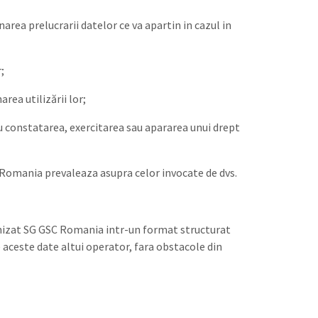
area prelucrarii datelor ce va apartin in cazul in
;
rea utilizării lor;
ru constatarea, exercitarea sau apararea unui drept
SC Romania prevaleaza asupra celor invocate de dvs.
furnizat SG GSC Romania intr-un format structurat
e aceste date altui operator, fara obstacole din