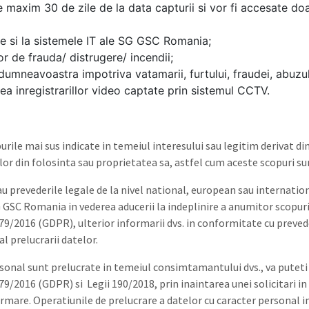
e maxim 30 de zile de la data capturii si vor fi accesate doa
ile si la sistemele IT ale SG GSC Romania;
or de frauda/ distrugere/ incendii;
umneavoastra impotriva vatamarii, furtului, fraudei, abuzul
a inregistrarillor video captate prin sistemul CCTV.
le mai sus indicate in temeiul interesului sau legitim derivat din 
ilor din folosinta sau proprietatea sa, astfel cum aceste scopuri su
 prevederile legale de la nivel national, european sau internationa
G GSC Romania in vederea aducerii la indeplinire a anumitor scopuri,
2016 (GDPR), ulterior informarii dvs. in conformitate cu prevederil
 prelucrarii datelor.
personal sunt prelucrate in temeiul consimtamantului dvs., va pute
2016 (GDPR) si Legii 190/2018, prin inaintarea unei solicitari in
ormare. Operatiunile de prelucrare a datelor cu caracter personal 