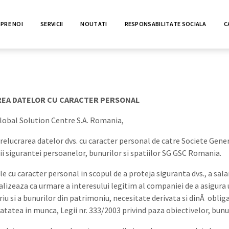
PRE NOI
SERVICII
NOUTATI
RESPONSABILITATE SOCIALA
C
AREA DATELOR CU CARACTER PERSONAL
 Global Solution Centre S.A. Romania,
prelucrarea datelor dvs. cu caracter personal de catre Societe Gen
ii sigurantei persoanelor, bunurilor si spatiilor SG GSC Romania.
cu caracter personal in scopul de a proteja siguranta dvs., a salar
ealizeaza ca urmare a interesului legitim al companiei de a asigura
 si a bunurilor din patrimoniu, necesitate derivata si dinÂ obligat
natatea in munca, Legii nr. 333/2003 privind paza obiectivelor, bunur