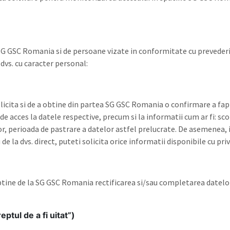
ai SG GSC Romania si de persoane vizate in conformitate cu preved
dvs. cu caracter personal:
olicita si de a obtine din partea SG GSC Romania o confirmare a fapt
e acces la datele respective, precum si la informatii cum ar fi: sco
elor, perioada de pastrare a datelor astfel prelucrate. De asemenea
 de la dvs. direct, puteti solicita orice informatii disponibile cu pri
obtine de la SG GSC Romania rectificarea si/sau completarea datel
ptul de a fi uitat”)