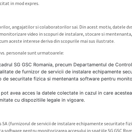
icitat in mod expres.
ilor, angajatilor si colaboratorilor sai. Din acest motiv, datele dvs
de monitorizare video in scopuri de instalare, stocare si mentenanta
um aceste interese deriva din scopurile mai sus ilustrate.
 dvs. personale sunt urmatoarele:
cadrul SG GSC Romania, precum Departamentul de Control In
litate de furnizor de servicii de instalare echipamente secur
op de securitate fizica si mentenanta software pentru monit
e pot avea acces la datele colectate in cazul in care acestea 
mitate cu dispozitiile legale in vigoare.
 SA (furnizorul de servicii de instalare echipamente securitate fizi
ta software pentru monitorizarea accesului in spatiile SG GSC Rom