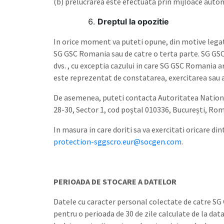
(b) prelucrarea este efectuata prin mijloace auto
Dreptul la opozitie
In orice moment va puteti opune, din motive legate 
SG GSC Romania sau de catre o terta parte. SG GSC 
dvs. , cu exceptia cazului in care SG GSC Romania a
este reprezentat de constatarea, exercitarea sau 
De asemenea, puteti contacta Autoritatea Nationa
28-30, Sector 1, cod poștal 010336, București, Ro
In masura in care doriti sa va exercitati oricare d
protection-sggscro.eur@socgen.com
.
PERIOADA DE STOCARE A DATELOR
Datele cu caracter personal colectate de catre SG
pentru o perioada de 30 de zile calculate de la data