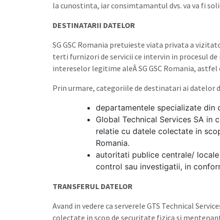
la cunostinta, iar consimtamantul dvs. va va fi sol
DESTINATARII DATELOR
SG GSC Romania pretuieste viata privata a vizitator
terti furnizori de servicii ce intervin in procesul 
intereselor legitime aleÂ SG GSC Romania, astfel c
Prin urmare, categoriile de destinatari ai datelor
departamentele specializate din 
Global Technical Services SA in ca
relatie cu datele colectate in sc
Romania.
autoritati publice centrale/ local
control sau investigatii, in confor
TRANSFERUL DATELOR
Avand in vedere ca serverele GTS Technical Services
colectate in scop de securitate fizica si mentenan