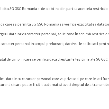
olicita SG GSC Romania si de a obtine din partea acesteia restriction
ada care sa permita SG GSC Romania sa verifice exactitatea datelor
rgerii datelor cu caracter personal, solicitand în schimb restrictiona
aracter personal in scopul prelucrarii, dar dvs. le solicitati pent
rvalul de timp in care se verifica daca drepturile legitime ale SG G
rimi datele cu caracter personal care va privesc si pe care le-ati 
 curent si care poate fi citit automat si aveti dreptul de a transmit