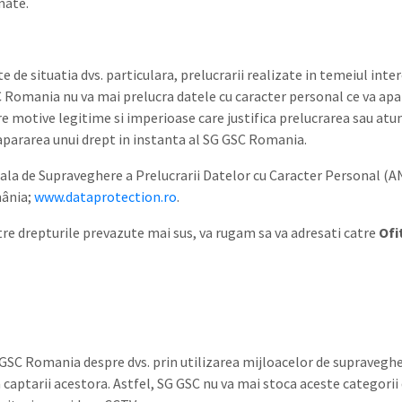
mate.
de situatia dvs. particulara, prelucrarii realizate in temeiul inter
Romania nu va mai prelucra datele cu caracter personal ce va apart
re motive legitime si imperioase care justifica prelucrarea sau atu
apararea unui drept in instanta al SG GSC Romania.
la de Supraveghere a Prelucrarii Datelor cu Caracter Personal (
mânia;
www.dataprotection.ro
.
intre drepturile prevazute mai sus, va rugam sa va adresati catre
Ofi
 GSC Romania despre dvs. prin utilizarea mijloacelor de supravegh
 captarii acestora. Astfel, SG GSC nu va mai stoca aceste categorii d