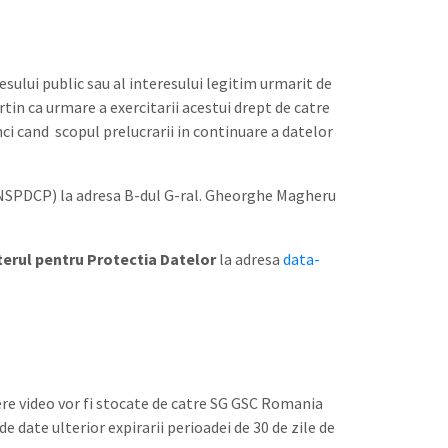
esului public sau al interesului legitim urmarit de
in ca urmare a exercitarii acestui drept de catre
nci cand scopul prelucrarii in continuare a datelor
ANSPDCP) la adresa B-dul G-ral. Gheorghe Magheru
terul pentru Protectia Datelor
la adresa
data-
ere video vor fi stocate de catre SG GSC Romania
e date ulterior expirarii perioadei de 30 de zile de