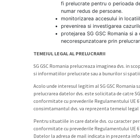
fi prelucrate pentru o perioada d
numar redus de persoane.
monitorizarea accesului in locati
prevenirea si investigarea cazuril
protejarea SG GSC Romania si a d
necorespunzatoare prin prelucrare
TEMEIUL LEGAL AL PRELUCRARII
SG GSC Romania prelucreaza imaginea dvs. in scopuri
si informatiilor prelucrate sau a bunurilor si spati
Acolo unde interesul legitim al SG GSC Romania sau
prelucrarea datelor dvs. este solicitata de catre S
conformitate cu prevederile Regulamentului UE 679/
consimtamantul dvs. va reprezenta temeiul legal al
Pentru situatiile in care datele dvs. cu caracter 
conformitate cu prevederile Regulamentului UE 679/
Datelor la adresa de mail indicata in prezenta inf