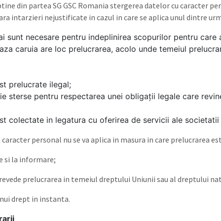
obtine din partea SG GSC Romania stergerea datelor cu caracter per
ara intarzieri nejustificate in cazul in care se aplica unul dintre u
i sunt necesare pentru indeplinirea scopurilor pentru care 
za caruia are loc prelucrarea, acolo unde temeiul prelucrar
t prelucrate ilegal;
ie sterse pentru respectarea unei obligații legale care rev
t colectate in legatura cu oferirea de servicii ale societatii
caracter personal nu se va aplica in masura in care prelucrarea es
e si la informare;
revede prelucrarea in temeiul dreptului Uniunii sau al dreptului na
nui drept in instanta.
arii