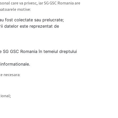
sonal care va privesc, iar SG GSC Romania are
rmatoarele motive:
au fost colectate sau prelucrate;
ii datelor este reprezentat de
ine SG GSC Romania în temeiul dreptului
 informationale.
te necesara:
tional;