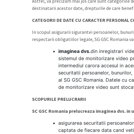
Astfel, va precizam mai jos care sunt categoriile d
destinatarii acestor date, drepturile de care benefi
CATEGORII DE DATE CU CARACTER PERSONAL C
In scopul asigurarii sigurantei persoanelor, bunuri
respectarii obligatiilor legale, SG GSC Romania va
imaginea dvs.
din inregistrari vi
sistemul de monitorizare video pri
intermediul carora accesul in acest
securitatii persoanelor, bunurilor,
al SG GSC Romania. Datele cu cara
de monitorizare video sunt stocat
SCOPURILE PRELUCRARII
SC GSC Romania prelucreaza imaginea dvs. in 
asigurarea securitatii persoanelo
captata de fiecare data cand veti