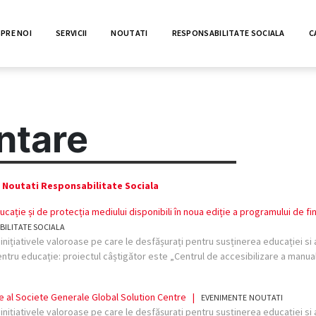
PRE NOI
SERVICII
NOUTATI
RESPONSABILITATE SOCIALA
C
ntare
Noutati
Responsabilitate Sociala
ucație și de protecția mediului disponibili în noua ediție a programului de 
BILITATE SOCIALA
ițiativele valoroase pe care le desfășurați pentru susținerea educației si a
 Pentru educație: proiectul câștigător este „Centrul de accesibilizare a manu
e al Societe Generale Global Solution Centre
|
EVENIMENTE
NOUTATI
ițiativele valoroase pe care le desfășurați pentru susținerea educației si a