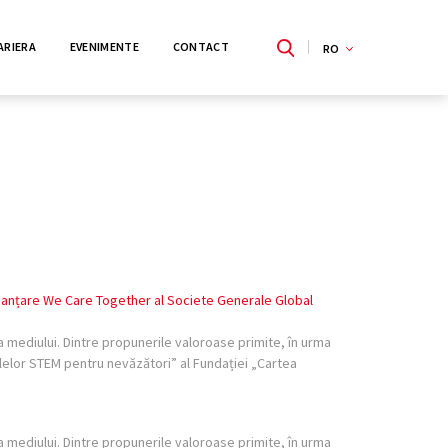
ARIERA
EVENIMENTE
CONTACT
RO
finanțare We Care Together al Societe Generale Global
 mediului. Dintre propunerile valoroase primite, în urma
alelor STEM pentru nevăzători” al Fundației „Cartea
 mediului. Dintre propunerile valoroase primite, în urma