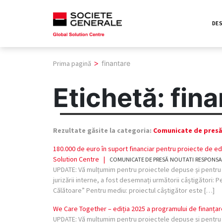
Skip
to
DES
content
>
Prima pagină
finantare
Etichetă:
fina
Rezultate găsite la categoria:
Comunicate de presă
180.000 de euro în suport financiar pentru proiecte de ed
Solution Centre
|
COMUNICATE DE PRESĂ
NOUTATI
RESPONSA
UPDATE: Vă mulțumim pentru proiectele depuse și pentru in
jurizării interne, a fost desemnați următorii câștigători:
Călătoare” Pentru mediu: proiectul câștigător este […]
We Care Together – ediția 2025 a programului de finanțar
UPDATE: Vă mulțumim pentru proiectele depuse și pentru in