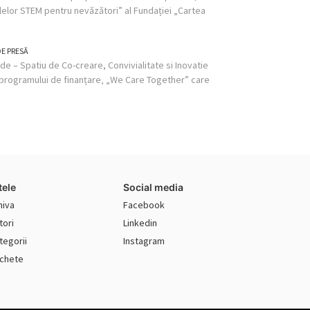
alelor STEM pentru nevăzători” al Fundației „Cartea
E PRESĂ
de – Spatiu de Co-creare, Convivialitate si Inovatie
a programului de finanțare‚ „We Care Together” care
tele
Social media
hiva
Facebook
tori
Linkedin
tegorii
Instagram
ichete