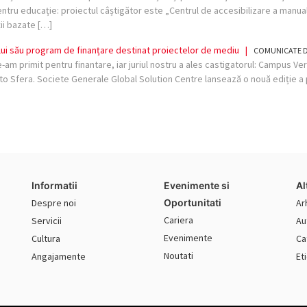
 Pentru educație: proiectul câștigător este „Centrul de accesibilizare a manu
ii bazate […]
lui său program de finanțare destinat proiectelor de mediu
|
COMUNICATE D
am primit pentru finantare, iar juriul nostru a ales castigatorul: Campus Ver
mato Sfera. Societe Generale Global Solution Centre lansează o nouă ediție 
Informatii
Evenimente si
Al
Despre noi
Oportunitati
Ar
Cariera
Servicii
Au
Evenimente
Cultura
Ca
Noutati
Angajamente
Et