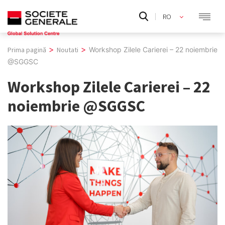
Skip
RO
to
content
>
>
Prima pagină
Noutati
Workshop Zilele Carierei – 22 noiembrie
@SGGSC
Workshop Zilele Carierei – 22
noiembrie @SGGSC