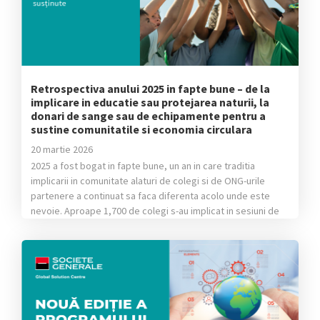
Retrospectiva anului 2025 in fapte bune – de la
implicare in educatie sau protejarea naturii, la
donari de sange sau de echipamente pentru a
sustine comunitatile si economia circulara
20 martie 2026
2025 a fost bogat in fapte bune, un an in care traditia
implicarii in comunitate alaturi de colegi si de ONG-urile
partenere a continuat sa faca diferenta acolo unde este
nevoie. Aproape 1,700 de colegi s-au implicat in sesiuni de
orientare in cariera sau in care au ajutat copii din medii
vulnerabile sa invete lucruri […]