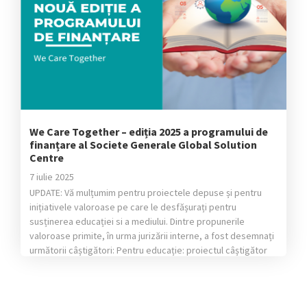
We Care Together – ediția 2025 a programului de
finanțare al Societe Generale Global Solution
Centre
7 iulie 2025
UPDATE: Vă mulțumim pentru proiectele depuse și pentru
inițiativele valoroase pe care le desfășurați pentru
susținerea educației si a mediului. Dintre propunerile
valoroase primite, în urma jurizării interne, a fost desemnați
următorii câștigători: Pentru educație: proiectul câștigător
este „Centrul de accesibilizare a manualelor STEM pentru
nevăzători” al Fundației „Cartea Călătoare” Pentru
mediu: proiectul câștigător este „Soluții bazate […]