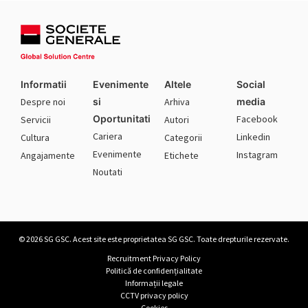
Informatii
Evenimente
Altele
Social
Despre noi
si
Arhiva
media
Oportunitati
Facebook
Servicii
Autori
Cariera
Linkedin
Cultura
Categorii
Evenimente
Instagram
Angajamente
Etichete
Noutati
© 2026 SG GSC. Acest site este proprietatea SG GSC. Toate drepturile rezervate.
Recruitment Privacy Policy
Politică de confidențialitate
Informații legale
CCTV privacy policy
Cookies