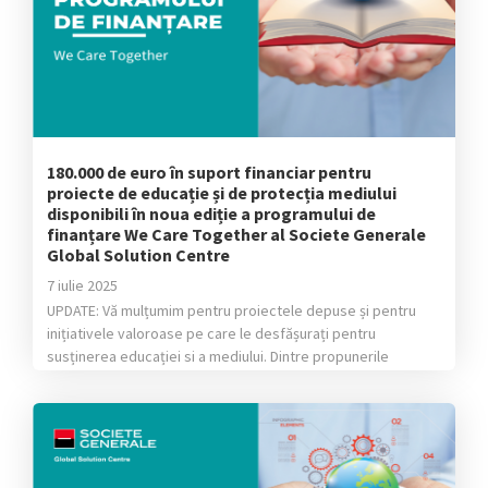
180.000 de euro în suport financiar pentru
proiecte de educație și de protecția mediului
disponibili în noua ediție a programului de
finanțare We Care Together al Societe Generale
Global Solution Centre
7 iulie 2025
UPDATE: Vă mulțumim pentru proiectele depuse și pentru
inițiativele valoroase pe care le desfășurați pentru
susținerea educației si a mediului. Dintre propunerile
valoroase primite, în urma jurizării interne, a fost desemnați
următorii câștigători: Pentru educație: proiectul câștigător
este „Centrul de accesibilizare a manualelor STEM pentru
nevăzători” al Fundației „Cartea Călătoare” Pentru mediu:
proiectul câștigător este […]