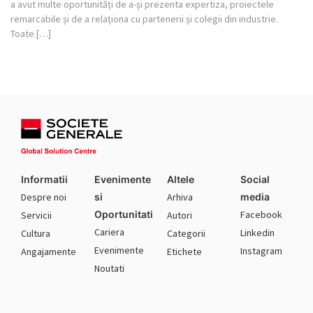
a avut multe oportunități de a-și prezenta expertiza, proiectele
remarcabile și de a relaționa cu partenerii și colegii din industrie.
Toate […]
Informatii
Evenimente
Altele
Social
Despre noi
si
Arhiva
media
Oportunitati
Facebook
Servicii
Autori
Cariera
Linkedin
Cultura
Categorii
Evenimente
Instagram
Angajamente
Etichete
Noutati