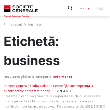
Skip
RO
to
EN
content
>
Prima pagină
business
Etichetă:
business
Rezultate găsite la categoria:
Evenimente
Societe Generale Global Solution Centre își pune amprenta la
evenimentele corporate de top
|
EVENIMENTE
Prezența în cadrul evenimentelor corporate sau de business este
ocazia perfectă să faci schimb de idei, să te conectezi și să afli
noutăți din industria în care activezi. Pe parcursul anului 2022, SG GSC