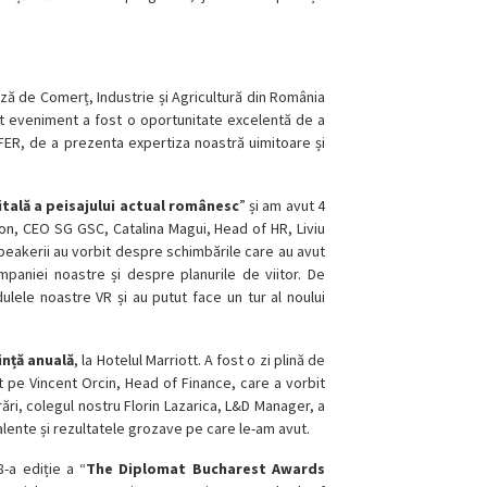
ă de Comerț, Industrie și Agricultură din România
st eveniment a fost o oportunitate excelentă de a
IFER, de a prezenta expertiza noastră uimitoare și
gitală a peisajului actual românesc
” și am avut 4
lon, CEO SG GSC, Catalina Magui, Head of HR, Liviu
peakerii au vorbit despre schimbările care au avut
ompaniei noastre și despre planurile de viitor. De
ulele noastre VR și au putut face un tur al noului
nță anuală
, la Hotelul Marriott. A fost o zi plină de
t pe Vincent Orcin, Head of Finance, care a vorbit
rări, colegul nostru Florin Lazarica, L&D Manager, a
alente și rezultatele grozave pe care le-am avut.
8-a ediție a “
The Diplomat Bucharest Awards