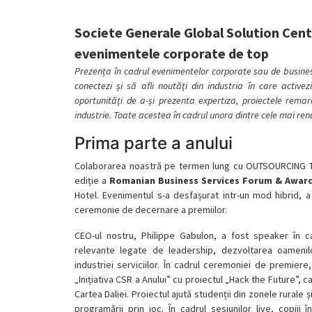
Societe Generale Global Solution Cent
evenimentele corporate de top
Prezența în cadrul evenimentelor corporate sau de business
conectezi și să afli noutăți din industria în care activ
oportunități de a-și prezenta expertiza, proiectele remarc
industrie. Toate acestea în cadrul unora dintre cele mai r
Prima parte a anului
Colaborarea noastră pe termen lung cu OUTSOURCING T
ediție a
Romanian Business Services Forum & Awar
Hotel. Evenimentul s-a desfașurat intr-un mod hibrid, a i
ceremonie de decernare a premiilor.
CEO-ul nostru, Philippe Gabulon, a fost speaker în 
relevante legate de leadership, dezvoltarea oamenilor,
industriei serviciilor. În cadrul ceremoniei de premiere
„Inițiativa CSR a Anului” cu proiectul „Hack the Future”, 
Cartea Daliei. Proiectul ajută studenții din zonele rurale
programării prin joc. În cadrul sesiunilor live, copii