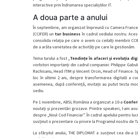
interactive prin îndrumarea specialiștilor IT.
A doua parte a anului
În septembrie, am organizat împreună cu Camera Francez
(CCIFER) un
tur business
în cadrul sediului nostru. Ace
consolida relația pe care o avem cu ceilalți membrii CC
de a arăta varietatea de activități pe care le gestionăm.
Tema turului a fost „
Tendințe în afaceri și evoluția di
vorbitori importanți din cadrul companiei: Philippe Gabu
Rachisanu, Head ITIM și Vincent Orcin, Head of Finance. S
loc în ultimii 2 ani, despre transformarea digitală a c
asemenea, după conferință, invitații au putut testa mod
sediu.
Pe 1 noiembrie, ABSL România a organizat a 10-a
Conferi
noutați și prezentări grozave. Printre speakeri, l-am avu
despre „Noul Cod Financiar”. În cadrul apelului pentru luc
susținut o prezentare cu privire la Programul nostru de T
La sfârșitul anului, THE DIPLOMAT a susținut cea de-a 1