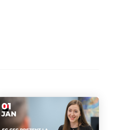
01
JAN