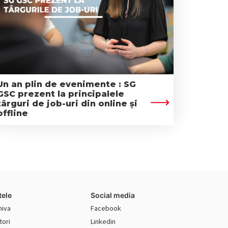
Un an plin de evenimente : SG
GSC prezent la principalele
târguri de job-uri din online și
offline
tele
Social media
hiva
Facebook
tori
Linkedin