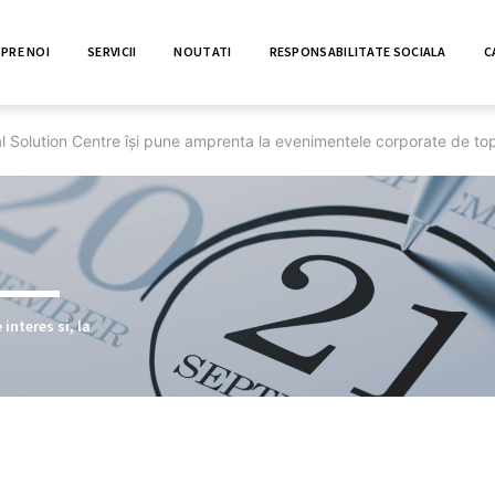
PRE NOI
SERVICII
NOUTATI
RESPONSABILITATE SOCIALA
C
l Solution Centre își pune amprenta la evenimentele corporate de to
interes si, la