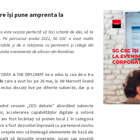
re își pune amprenta la
 este ocazia perfectă să faci schimb de idei, să te
ezi. Pe parcursul anului 2022, SG GSC a avut multe
abile și de a relaționa cu partenerii și colegii din
enumite evenimente de afaceri din România.
ODAY & THE DIPLOMAT ne-a adus la cea de-a 8-a
ds
care a avut loc pe 26 mai, la JW Marriott Grand
nclus discuții live pe diferite subiecte, dar și o
cadrul sesiunii „CEO debate” abordând subiecte
 accelerarea capabilităților digitale și viitorul
, am fost încântați să primim locul 1 în categoria
care a fost dezvoltat împreună cu partenerul nostru
 și orașele mici să înțeleagă elementele de bază ale
i învață să dezvolte programe, jocuri sau povești