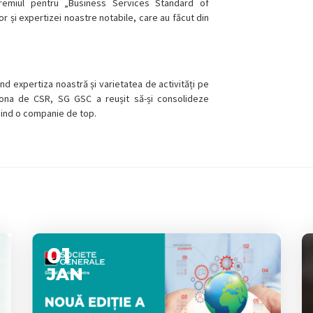
remiul pentru „Business Services Standard of
or și expertizei noastre notabile, care au făcut din
nd expertiza noastră și varietatea de activități pe
 zona de CSR, SG GSC a reușit să-și consolideze
fiind o companie de top.
01
JAN