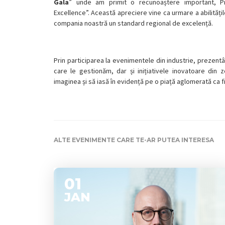
Gala
” unde am primit o recunoaștere important, P
Excellence”. Această apreciere vine ca urmare a abilitățil
compania noastră un standard regional de excelență.
Prin participarea la evenimentele din industrie, prezentâ
care le gestionăm, dar și inițiativele inovatoare din
imaginea și să iasă în evidență pe o piață aglomerată ca 
ALTE EVENIMENTE CARE TE-AR PUTEA INTERESA
01
JAN