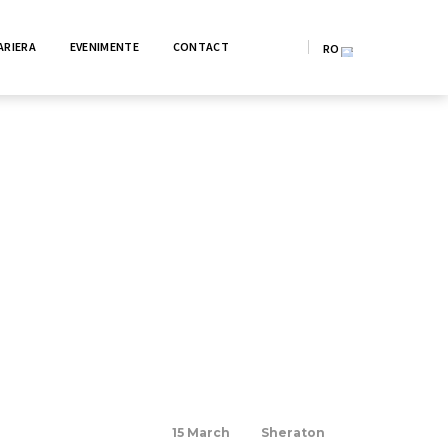
ARIERA
EVENIMENTE
CONTACT
RO
EN
15 March
Sheraton