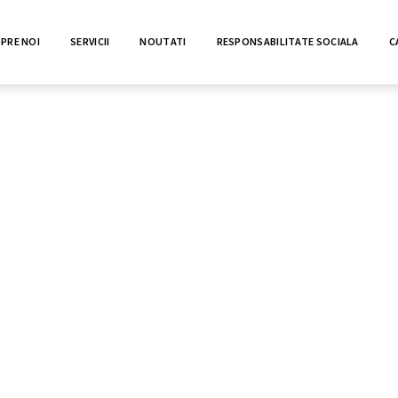
PRE NOI
SERVICII
NOUTATI
RESPONSABILITATE SOCIALA
C
interes si, la