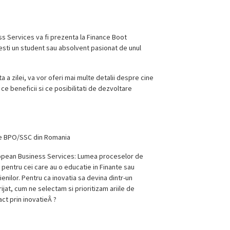
s Services va fi prezenta la Finance Boot
esti un student sau absolvent pasionat de unul
a a zilei, va vor oferi mai multe detalii despre cine
e beneficii si ce posibilitati de dezvoltare
 de BPO/SSC din Romania
uropean Business Services: Lumea proceselor de
pentru cei care au o educatie in Finante sau
nilor. Pentru ca inovatia sa devina dintr-un
ijat, cum ne selectam si prioritizam ariile de
t prin inovatieÂ ?