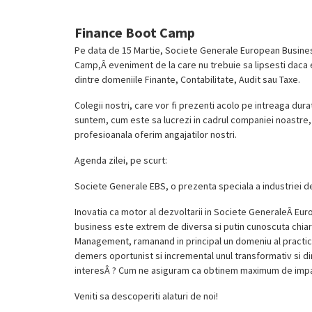
Finance Boot Camp
Pe data de 15 Martie, Societe Generale European Busines
Camp,Â eveniment de la care nu trebuie sa lipsesti daca 
dintre domeniile Finante, Contabilitate, Audit sau Taxe.
Colegii nostri, care vor fi prezenti acolo pe intreaga durat
suntem, cum este sa lucrezi in cadrul companiei noastre, c
profesioanala oferim angajatilor nostri.
Agenda zilei, pe scurt:
Societe Generale EBS, o prezenta speciala a industriei
Inovatia ca motor al dezvoltarii in Societe GeneraleÂ E
business este extrem de diversa si putin cunoscuta chiar 
Management, ramanand in principal un domeniu al practicie
demers oportunist si incremental unul transformativ si dir
interesÂ ? Cum ne asiguram ca obtinem maximum de impac
Veniti sa descoperiti alaturi de noi!