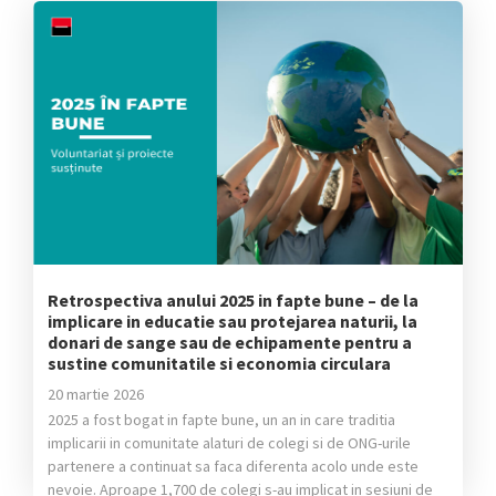
Retrospectiva anului 2025 in fapte bune – de la
implicare in educatie sau protejarea naturii, la
donari de sange sau de echipamente pentru a
sustine comunitatile si economia circulara
20 martie 2026
2025 a fost bogat in fapte bune, un an in care traditia
implicarii in comunitate alaturi de colegi si de ONG-urile
partenere a continuat sa faca diferenta acolo unde este
nevoie. Aproape 1,700 de colegi s-au implicat in sesiuni de