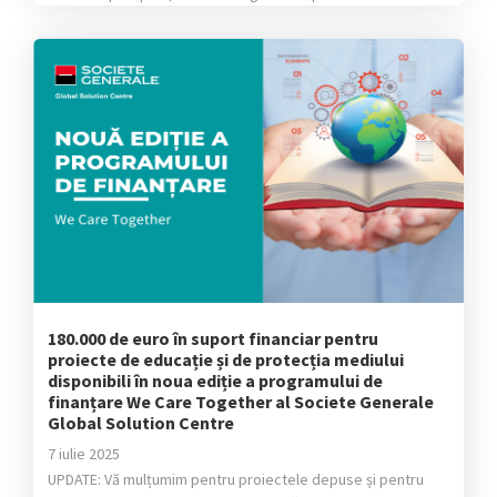
orientare in cariera sau in care au ajutat copii din medii
vulnerabile sa invete lucruri […]
180.000 de euro în suport financiar pentru
proiecte de educație și de protecția mediului
disponibili în noua ediție a programului de
finanțare We Care Together al Societe Generale
Global Solution Centre
7 iulie 2025
UPDATE: Vă mulțumim pentru proiectele depuse și pentru