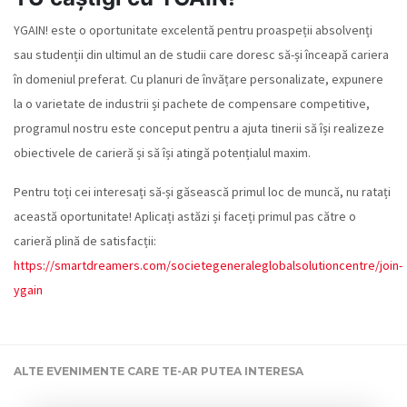
YGAIN! este o oportunitate excelentă pentru proaspeții absolvenți
sau studenții din ultimul an de studii care doresc să-și înceapă cariera
în domeniul preferat. Cu planuri de învățare personalizate, expunere
la o varietate de industrii și pachete de compensare competitive,
programul nostru este conceput pentru a ajuta tinerii să își realizeze
obiectivele de carieră și să își atingă potențialul maxim.
Pentru toți cei interesați să-și găsească primul loc de muncă, nu ratați
această oportunitate! Aplicați astăzi și faceți primul pas către o
carieră plină de satisfacții:
https://smartdreamers.com/societegeneraleglobalsolutioncentre/join-
ygain
ALTE EVENIMENTE CARE TE-AR PUTEA INTERESA