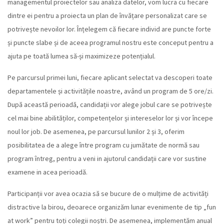
managementul proiectelor sau analiza datelor, vom lucra cu fiecare
dintre ei pentru a proiecta un plan de învățare personalizat care se
potrivește nevoilor lor. Înțelegem că fiecare individ are puncte forte
și puncte slabe și de aceea programul nostru este conceput pentru a
ajuta pe toată lumea să-și maximizeze potențialul.
Pe parcursul primei luni, fiecare aplicant selectat va descoperi toate
departamentele și activitățile noastre, având un program de 5 ore/zi.
După această perioadă, candidații vor alege jobul care se potrivește
cel mai bine abilităților, competențelor și intereselor lor și vor începe
noul lor job. De asemenea, pe parcursul lunilor 2 și 3, oferim
posibilitatea de a alege între program cu jumătate de normă sau
program întreg, pentru a veni in ajutorul candidații care vor sustine
examene in acea perioadă.
Participanții vor avea ocazia să se bucure de o mulțime de activități
distractive la birou, deoarece organizăm lunar evenimente de tip „fun
at work” pentru toți colegii noștri. De asemenea, implementăm anual