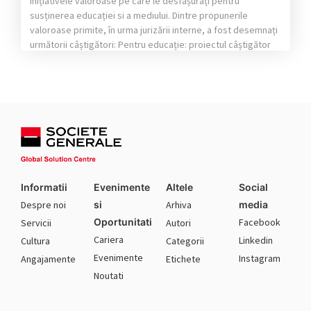
inițiativele valoroase pe care le desfășurați pentru
susținerea educației si a mediului. Dintre propunerile
valoroase primite, în urma jurizării interne, a fost desemnați
următorii câștigători: Pentru educație: proiectul câștigător
este „Centrul de accesibilizare a manualelor STEM pentru
nevăzători” al Fundației „Cartea Călătoare” Pentru
mediu: proiectul câștigător este „Soluții bazate […]
Informatii
Evenimente
Altele
Social
Despre noi
si
Arhiva
media
Oportunitati
Facebook
Servicii
Autori
Cariera
Linkedin
Cultura
Categorii
Evenimente
Instagram
Angajamente
Etichete
Noutati