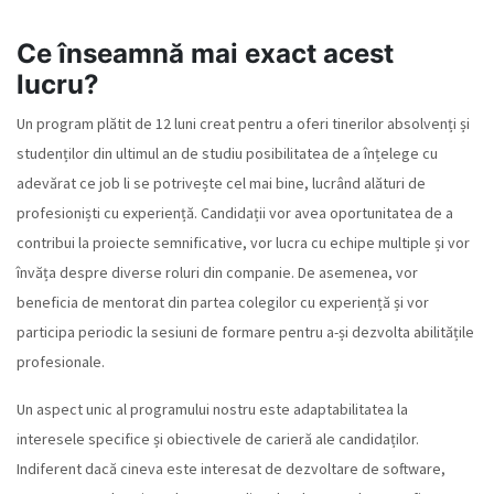
Ce înseamnă mai exact acest
lucru?
Un program plătit de 12 luni creat pentru a oferi tinerilor absolvenți și
studenților din ultimul an de studiu posibilitatea de a înțelege cu
adevărat ce job li se potrivește cel mai bine, lucrând alături de
profesioniști cu experiență. Candidații vor avea oportunitatea de a
contribui la proiecte semnificative, vor lucra cu echipe multiple și vor
învăța despre diverse roluri din companie. De asemenea, vor
beneficia de mentorat din partea colegilor cu experiență și vor
participa periodic la sesiuni de formare pentru a-și dezvolta abilitățile
profesionale.
Un aspect unic al programului nostru este adaptabilitatea la
interesele specifice și obiectivele de carieră ale candidaților.
Indiferent dacă cineva este interesat de dezvoltare de software,