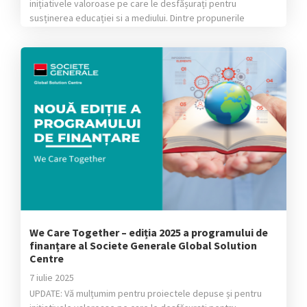
inițiativele valoroase pe care le desfășurați pentru
susținerea educației si a mediului. Dintre propunerile
valoroase primite, în urma jurizării interne, a fost desemnați
următorii câștigători: Pentru educație: proiectul câștigător
este „Centrul de accesibilizare a manualelor STEM pentru
nevăzători” al Fundației „Cartea Călătoare” Pentru mediu:
proiectul câștigător este […]
We Care Together – ediția 2025 a programului de
finanțare al Societe Generale Global Solution
Centre
7 iulie 2025
UPDATE: Vă mulțumim pentru proiectele depuse și pentru