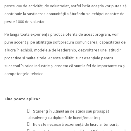
peste 200 de activități de voluntariat, astfel încât aceștia vor putea să
contribuie la susținerea comunității alăturându-se echipei noastre de
peste 1000 de voluntari.
Pe lângă toată experiența practică oferită de acest program, vom
pune accent și pe abilitățile soft precum comunicarea, capacitatea de
a lucra în echipă, modelele de leadership, dezvoltarea unei atitudini
proactive și multe altele. Aceste abilități sunt esențiale pentru
succesul în orice industrie și credem că sunt la fel de importante ca și
competențele tehnice.
Cine poate aplica?
Studenți în ultimul an de studii sau proaspăt
absolvenți cu diplomă de licență/master;
Nu este necesară experiență de lucru anterioară;