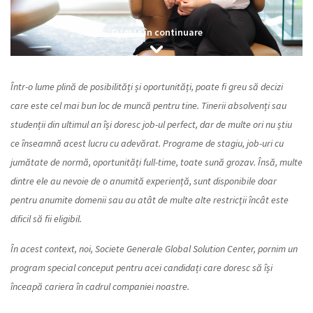
Citește în continuare
Într-o lume plină de posibilități și oportunități, poate fi greu să decizi
care este cel mai bun loc de muncă pentru tine. Tinerii absolvenți sau
studenții din ultimul an își doresc job-ul perfect, dar de multe ori nu știu
ce înseamnă acest lucru cu adevărat. Programe de stagiu, job-uri cu
jumătate de normă, oportunități full-time, toate sună grozav. Însă, multe
dintre ele au nevoie de o anumită experiență, sunt disponibile doar
pentru anumite domenii sau au atât de multe alte restricții încât este
dificil să fii eligibil.
În acest context, noi, Societe Generale Global Solution Center, pornim un
program special conceput pentru acei candidați care doresc să își
înceapă cariera în cadrul companiei noastre.