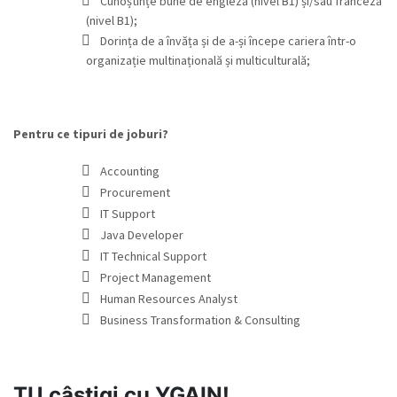
Cunoștințe bune de engleză (nivel B1) și/sau franceză
(nivel B1);
Dorința de a învăța și de a-și începe cariera într-o
organizație multinațională și multiculturală;
Pentru ce tipuri de joburi?
Accounting
Procurement
IT Support
Java Developer
IT Technical Support
Project Management
Human Resources Analyst
Business Transformation & Consulting
TU câștigi cu YGAIN!