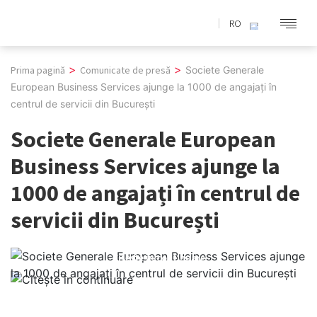
Skip
RO
to
EN
content
>
>
Prima pagină
Comunicate de presă
Societe Generale
European Business Services ajunge la 1000 de angajați în
centrul de servicii din București
Societe Generale European
Business Services ajunge la
1000 de angajați în centrul de
servicii din București
Citește în continuare