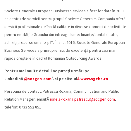
Societe Generale European Business Services a fost fondată în 2011
ca centru de servicii pentru grupul Societe Generale. Compania oferă
servicii profesionale de înaltă calitate în diverse domenii de activitate
pentru entitățile Grupului din întreaga lume: finanțe/contabilitate,
achiziții, resurse umane și IT. În anul 2016, Societe Generale European
Business Services a primit premiul de excelență pentru cea mai
rapidă creștere în cadrul Romanian Outsourcing Awards.
Pentru mai multe detalii ne puteți urmări pe
LinkedInÂ
@socgen-com
Â
si pe site-ul
Â www.sgebs.ro
Persoana de contact: Patrascu Roxana, Communication and Public
Relation Manager, email:Â
ionela-roxana.patrascu@socgen.com
,
telefon: 0733 552 851