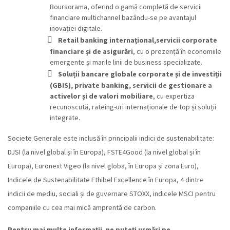
Boursorama, oferind o gamă completă de servicii
financiare multichannel bazându-se pe avantajul
inovației digitale.
Retail banking internațional,servicii corporate
financiare și de asigurări
, cu o prezență în economiile
emergente și marile linii de business specializate.
Soluții bancare globale corporate și de investiții
(GBIS), private banking, servicii de gestionare a
activelor și de valori mobiliare
, cu expertiza
recunoscută, rateing-uri internaționale de top și soluții
integrate.
Societe Generale este inclusă în principalii indici de sustenabilitate:
DJSI (la nivel global și în Europa), FSTE4Good (la nivel global și în
Europa), Euronext Vigeo (la nivel globa, în Europa și zona Euro),
Indicele de Sustenabilitate Ethibel Excellence în Europa, 4 dintre
indicii de mediu, sociali și de guvernare STOXX, indicele MSCI pentru
companiile cu cea mai mică amprentă de carbon.
Pentru mai multe informații, ne puteți urmări pe