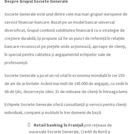
Despre Grupul Societe Generale
Societe Generale este unul dintre cele mai mari grupuri europene de
servicii financiar-bancare. Bazat pe un model bancar universal
diversificat, Grupul combină soliditatea financiară cu o strategie de
creștere durabilă; își propune să fie un punct de referință în relațiile
bancare recunoscut pe piețele unde acționează, aproape de clienți,
în special pentru calitatea și angajamentul echipelor sale de
profesioniști.
Societe Generale a jucat un rol vital în economia mondială în cei 150
de ani de activitate. Având mai mult de 145.000 de angajați, cu sedii în
66 de țări, deservește zilnic 31 de milioane de clienți în întreaga lume.
Echipele Societe Generale oferă consultanță și servicii pentru clienți
individuali, companii și institutii în trei domenii de bază:
Retail banking în FranțaÂ
prin rețeaua de
sucursale Societe Generale, Credit du Nord și