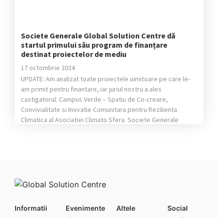
Societe Generale Global Solution Centre dă
startul primului său program de finanțare
destinat proiectelor de mediu
17 octombrie 2024
UPDATE: Am analizat toate proiectele uimitoare pe care le-
am primit pentru finantare, iar juriul nostru a ales
castigatorul: Campus Verde – Spatiu de Co-creare,
Convivialitate si Inovatie Comunitara pentru Rezilienta
Climatica al Asociatiei Climato Sfera. Societe Generale
Global Solution Centre lansează o nouă ediție a programului
de finanțare‚ „We Care Together” care vizează susținerea
proiectelor […]
Informatii
Evenimente
Altele
Social