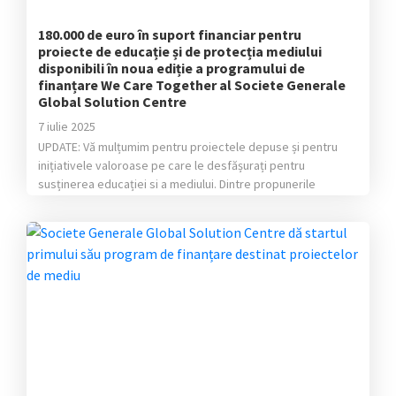
180.000 de euro în suport financiar pentru
proiecte de educație și de protecția mediului
disponibili în noua ediție a programului de
finanțare We Care Together al Societe Generale
Global Solution Centre
7 iulie 2025
UPDATE: Vă mulțumim pentru proiectele depuse și pentru
inițiativele valoroase pe care le desfășurați pentru
susținerea educației si a mediului. Dintre propunerile
valoroase primite, în urma jurizării interne, a fost desemnați
următorii câștigători: Pentru educație: proiectul câștigător
este „Centrul de accesibilizare a manualelor STEM pentru
nevăzători” al Fundației „Cartea Călătoare” Pentru mediu:
proiectul câștigător este […]