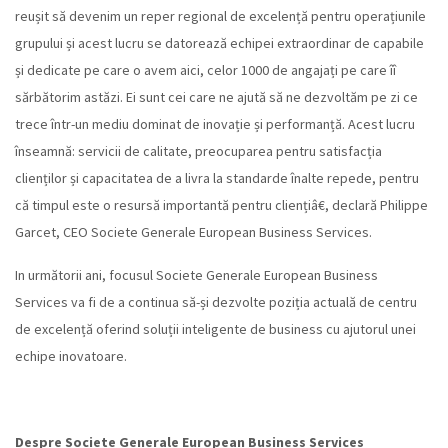
reușit să devenim un reper regional de excelență pentru operațiunile
grupului și acest lucru se datorează echipei extraordinar de capabile
și dedicate pe care o avem aici, celor 1000 de angajați pe care îî
sărbătorim astăzi. Ei sunt cei care ne ajută să ne dezvoltăm pe zi ce
trece într-un mediu dominat de inovație și performanță. Acest lucru
înseamnă: servicii de calitate, preocuparea pentru satisfacția
clienților și capacitatea de a livra la standarde înalte repede, pentru
că timpul este o resursă importantă pentru cliențiâ€, declară Philippe
Garcet, CEO Societe Generale European Business Services.
In următorii ani, focusul Societe Generale European Business
Services va fi de a continua să-și dezvolte poziția actuală de centru
de excelență oferind soluții inteligente de business cu ajutorul unei
echipe inovatoare.
Despre Societe Generale European Business Services