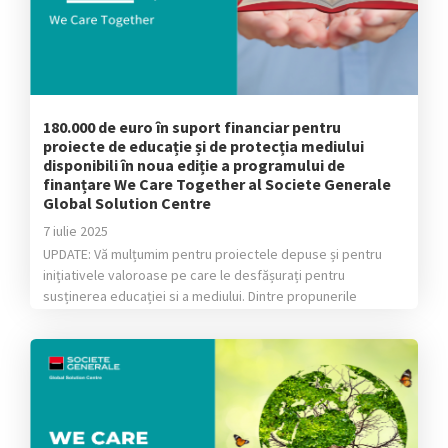
180.000 de euro în suport financiar pentru
proiecte de educație și de protecția mediului
disponibili în noua ediție a programului de
finanțare We Care Together al Societe Generale
Global Solution Centre
7 iulie 2025
UPDATE: Vă mulțumim pentru proiectele depuse și pentru
inițiativele valoroase pe care le desfășurați pentru
susținerea educației si a mediului. Dintre propunerile
valoroase primite, în urma jurizării interne, a fost desemnați
următorii câștigători: Pentru educație: proiectul câștigător
este „Centrul de accesibilizare a manualelor STEM pentru
nevăzători” al Fundației „Cartea Călătoare” Pentru mediu:
proiectul câștigător este […]