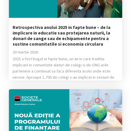
Retrospectiva anului 2025 in fapte bune – de la
implicare in educatie sau protejarea naturii, la
donari de sange sau de echipamente pentru a
sustine comunitatile si economia circulara
20 martie 2026
2025 a fost bogat in fapte bune, un an in care traditia
implicarii in comunitate alaturi de colegi si de ONG-urile
partenere a continuat sa faca diferenta acolo unde este
nevoie. Aproape 1,700 de colegi s-au implicat in sesiuni de
orientare in cariera sau in care au ajutat copii din medii
vulnerabile sa invete lucruri […]