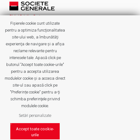
Fișierele cookie sunt utilizate
Informatii
Evenimente
Altele
Social
pentru a optimiza funcţionalitatea
Despre noi
si
Arhiva
media
site-ului web, a îmbunătăţi
experienţa de navigare şi a afişa
Oportunitati
Facebook
Servicii
Autori
reclame relevante pentru
Cariera
Linkedin
Cultura
Categorii
interesele tale. Apasă click pe
Evenimente
Instagram
Angajamente
Etichete
butonul "Accept toate cookie-urile"
Noutati
pentru a accepta utilizarea
modulelor cookie şi a accesa direct
site-ul sau apasă click pe
"Preferințe cookie" pentru a-ţi
schimba preferinţele privind
© 2026 SG GSC. Acest site este proprietatea SG GSC. Toate drepturile rezervate.
modulele cookie.
Recruitment Privacy Policy
Politică de confidențialitate
Setări personalizate
Informații legale
CCTV privacy policy
Accept toate cookie-
Cookies
urile
Hartă website