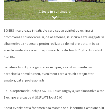
Citește în continuare
SG EBS incurajeaza initiativele care sustin spiritul de echipa si
promoveaza colaborarea si, de asemenea, isi incurajeaza angajatii sa
aiba motivatia necesara pentru realizarea de noi proiecte. In baza
acestei motivatii a aparut si prima echipa de Touch Rugby din cadrul
SG EBS.
La cateva luni dupa organizarea echipei, a venit momentul sa
participe la primul turneu, eveniment care a reunit atat jucători
amatori, cat si profesionisti.
Pe 15 septembrie, echipa SG EBS Touch Rugby a jucat impotriva altor
8 echipe si a castigat â€žPLATE locul 2â€.
Acest eveniment a fost menit sa marcheze si inceputul Campionatului