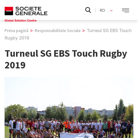
Skip
RO
to
EN
content
>
>
Prima pagină
Responsabilitate Sociala
Turneul SG EBS Touch
Rugby 2019
Turneul SG EBS Touch Rugby
2019